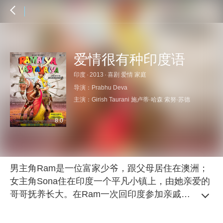
爱情很有种印度语
印度
·
2013
·
喜剧 爱情 家庭
导演：
Prabhu Deva
主演：
Girish Taurani
施卢蒂·哈森
索努·苏德
8.0
男主角Ram是一位富家少爷，跟父母居住在澳洲；
女主角Sona住在印度一个平凡小镇上，由她亲爱的
哥哥抚养长大。在Ram一次回印度参加亲戚婚礼的
行程中，他遇到了Rona。 Ram爱上了Sona，一路
尾随她回到她家的农庄，遇见了Sona的哥哥。Sona