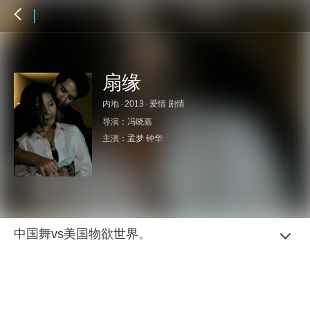
扇缘
内地
·
2013
·
爱情 剧情
导演：
冯晓嘉
主演：
孟梦
钟华
中国舞vs美国物欲世界。