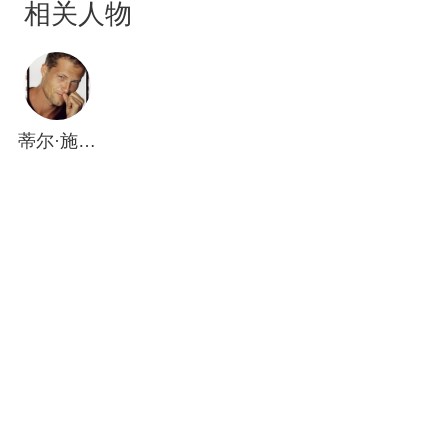
相关人物
现，但求片刻欢愉就好，即使失去一条腿，仍不改
玩世不恭的倔强作风，伤害了自己真正心爱的女
人，直到他终于领悟，生命一切的不公都将被爱抚
平。《恶棍特工》德国性格男星提尔史威格，自然
深情的演出片中孤傲自卑的寂寞灵魂，真挚深刻令
蒂尔·施威格
人动容。