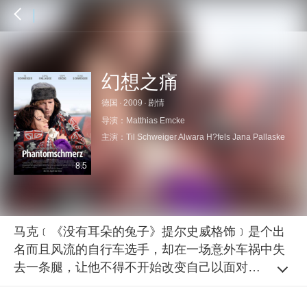
幻想之痛
德国
·
2009
·
剧情
导演：
Matthias Emcke
主演：
Til Schweiger
Alwara H?fels
Jana Pallaske
8.5
马克﹝《没有耳朵的兔子》提尔史威格饰﹞是个出
名而且风流的自行车选手，却在一场意外车祸中失
去一条腿，让他不得不开始改变自己以面对接下来
的生命考验。单车、酒精、一夜情是马克生活的全
部，他不要稳定的感情生活，也不管什么理想与实