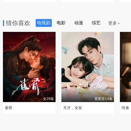
而出
限上演速度与“肌”情
猜你喜欢
电视剧
电影
动漫
综艺
更多
全28集
更新至14集
雀骨
天才，女友
尚食