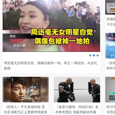
秒懂
卡丘
周迅毫无女明星自觉，偶像包袱掉一地，和王一博自拍，马步扎
易烊千玺
《吹
超稳
制作
现华
《吹哨人》平凡英雄特辑 雷
《速度与激情：特别行动》发
听付
佳音汤唯为正义勇面绝境挺身
布角色预告 强森突破动作极
诗意