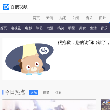
网页
新闻
贴吧
知道
音乐
图片
首页
电视剧
电影
综艺
动漫
搞笑
明星
美食
生活
音乐
很抱歉，您的访问出错了
今日热点
娱乐
搞笑
体育