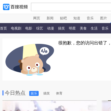
网页
新闻
贴吧
知道
音乐
图片
首页
电视剧
电影
综艺
动漫
搞笑
明星
美食
生活
音乐
很抱歉，您的访问出错了
今日热点
娱乐
搞笑
体育