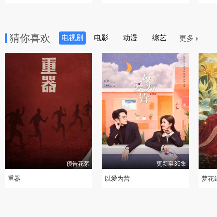
雨”
猜你喜欢
电视剧
电影
动漫
综艺
更多
预告花絮
更新至36集
重器
以爱为营
梦花