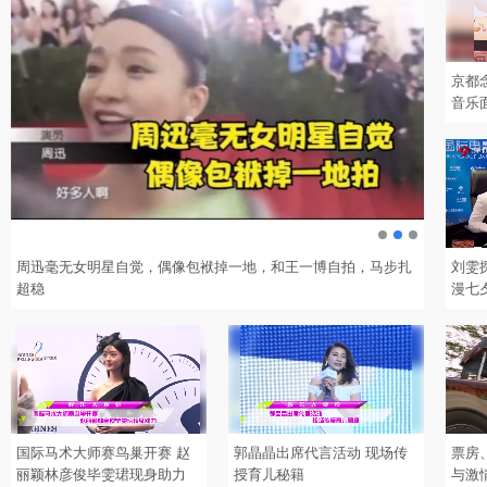
京都
音乐
和王一博自拍，马步扎
吴京国庆刷屏！为庆祝喝到满脸通红，参演作品总票房超
刘雯
漫七
发糖
国际马术大师赛鸟巢开赛 赵
郭晶晶出席代言活动 现场传
票房
丽颖林彦俊毕雯珺现身助力
授育儿秘籍
与激