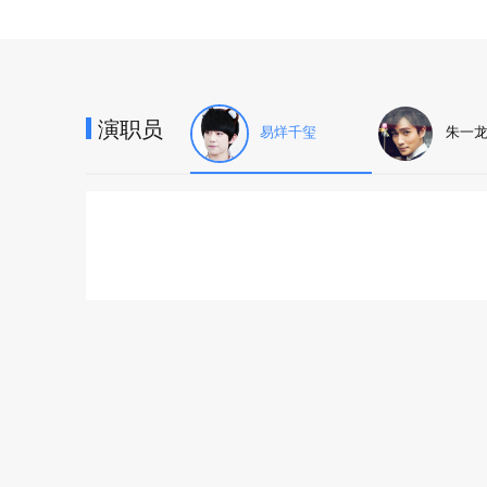
演职员
易烊千玺
朱一