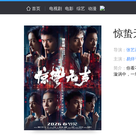
首页
电视剧
电影
综艺
动漫
惊蛰
导演：
张艺
主演：
易烊
简介：
你看
漩涡中，一