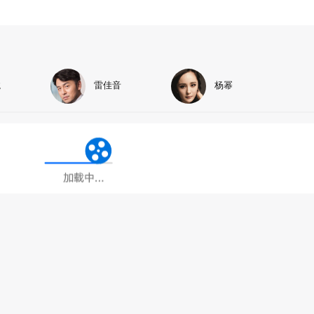
龙
雷佳音
杨幂
加载中...