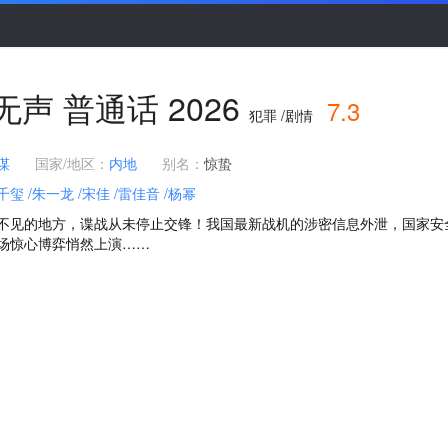
无声
普通话
2026
7.3
犯罪 /剧情
谋
国家/地区：
内地
别名：
惊蛰
千玺
/朱一龙
/宋佳
/雷佳音
/杨幂
不见的地方，谍战从未停止交锋！我国最新战机的涉密信息外泄，国家安
场惊心博弈悄然上演……