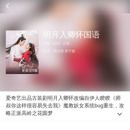
明月入卿怀国语
内地
·
2025
·
古装
主演：
周洁琼
茅子俊
更新至0集
爱奇艺出品古装剧明月入卿怀改编自伊人睽睽《师
叔你这样很容易失去我》魔教妖女系统bug重生，攻
略正派高岭之花圆梦